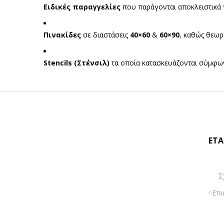
Ειδικές παραγγελίες
που παράγονται αποκλειστικά γ
Πινακίδες
σε διαστάσεις
40×60
&
60×90
, καθώς θεωρ
Stencils (Στένσιλ)
τα οποία κατασκευάζονται σύμφωνα 
ΕΤΑ
Σ
Επι