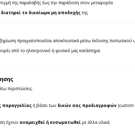
 στιγμή της παραλαβής έως την παράδοση στον μεταφορέα.
α
διατηρεί το δικαίωμα μη αποδοχής
της.
ζημίωση πραγματοποιείται αποκλειστικά μέσω έκδοσης πιστωτικού
γορές από το ηλεκτρονικό ή φυσικό μας κατάστημα.
ρησης
άτω περιπτώσεις:
ς παραγγελίας
ή βάσει των
δικών σας προδιαγραφών
(custom 
οση έχουν
αναμειχθεί ή ενσωματωθεί
με άλλα υλικά.