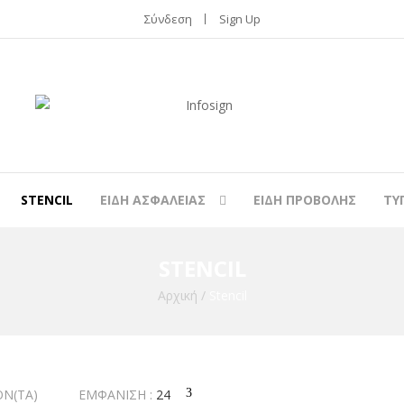
Σύνδεση
Sign Up
STENCIL
ΕΙΔΗ ΑΣΦΑΛΕΙΑΣ
ΕΙΔΗ ΠΡΟΒΟΛΗΣ
ΤΥ
STENCIL
Αρχική
/
Stencil
ΌΝ(ΤΑ)
ΕΜΦΆΝΙΣΗ :
24