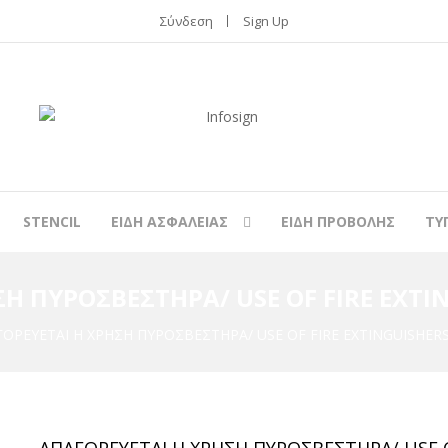
Σύνδεση
Sign Up
STENCIL
ΕΙΔΗ ΑΣΦΑΛΕΙΑΣ
ΕΙΔΗ ΠΡΟΒΟΛΗΣ
ΤΥ
Η ΠΥΡΟΣΒΕΣΤΗΡΑ/ USE OF FIRE EXTI
ΟΡΕΥΕΤΑΙ Η ΧΡΗΣΗ ΠΥΡΟΣΒΕΣΤΗΡΑ/ USE OF FIRE EXTINGUISHER