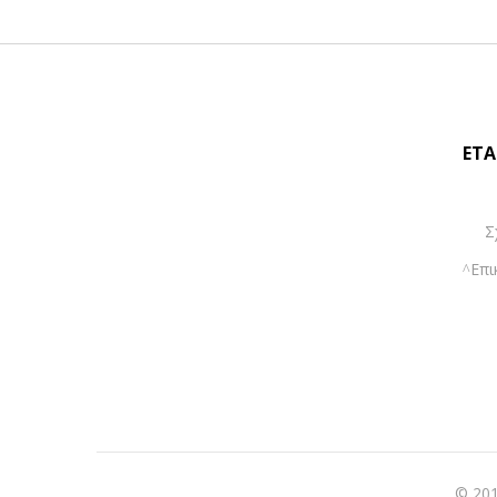
ΕΤΑ
Σ
Επι
© 201