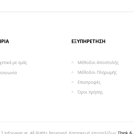
ΙΡΊΑ
ΕΞΥΠΗΡΈΤΗΣΗ
χετικά με εμάς
Μέθοδοι Αποστολής
Μέθοδοι Πληρωμής
κοινωνία
Επιστροφές
Όροι Χρήσης
7 Infopaper.gr. All Rights Reserved. Κατασκευή Ιστοσελίδων
Think & 