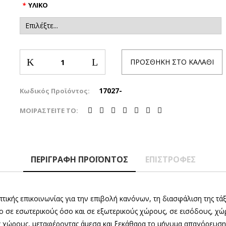
*
ΥΛΙΚΟ
ΠΡΟΣΘΉΚΗ ΣΤΟ ΚΑΛΆΘΙ
17027-
Κωδικός Προϊόντος:
ΜΟΙΡΑΣΤΕΊΤΕ ΤΟ:
ΠΕΡΙΓΡΑΦΉ ΠΡΟΪΌΝΤΟΣ
ΕΠΙΣΤΡΟΦΈΣ
ικής επικοινωνίας για την επιβολή κανόνων, τη διασφάλιση της τά
ο σε εσωτερικούς όσο και σε εξωτερικούς χώρους, σε εισόδους, χώρ
ς χώρους, μεταφέροντας άμεσα και ξεκάθαρα το μήνυμα απαγόρευση