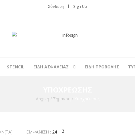
Σύνδεση
Sign Up
STENCIL
ΕΙΔΗ ΑΣΦΑΛΕΙΑΣ
ΕΙΔΗ ΠΡΟΒΟΛΗΣ
ΤΥ
ΥΠΟΧΡΈΩΣΗΣ
Αρχική
/
Σήμανση
/
Υποχρέωσης
ΌΝ(ΤΑ)
ΕΜΦΆΝΙΣΗ :
24