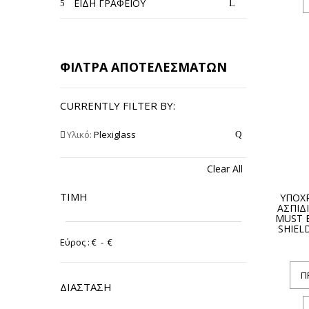
ΕΙΔΗ ΓΡΑΦΕΙΟΥ
ΦΙΛΤΡΑ ΑΠΟΤΕΛΕΣΜΑΤΩΝ
CURRENTLY FILTER BY:
Υλικό:
Plexiglass
Clear All
ΤΙΜΉ
ΥΠΟΧ
ΑΣΠΙΔ
MUST 
SHIEL
Εύρος :
€
- €
Π
ΔΙΆΣΤΑΣΗ